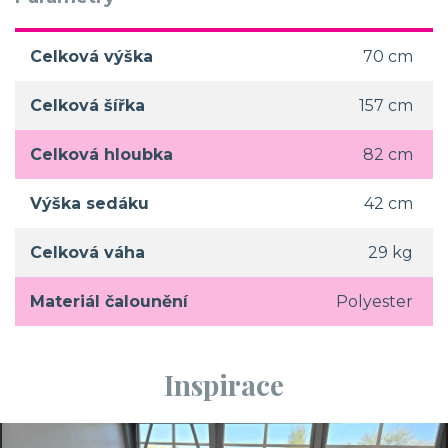
Celková výška
70 cm
Celková šířka
157 cm
Celková hloubka
82 cm
Výška sedáku
42 cm
Celková váha
29 kg
Materiál čalounění
Polyester
Inspirace