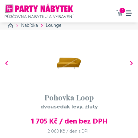
0
Home
Nabídka
Lounge
Pohovka Loop
dvousedák levý, žlutý
1 705
Kč / den bez DPH
2 063 Kč / den s DPH