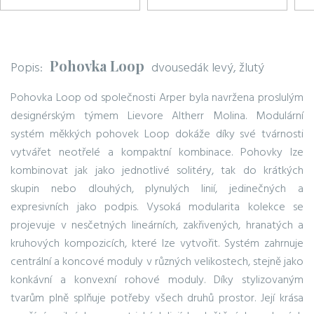
Pohovka Loop
Popis:
dvousedák levý, žlutý
Pohovka Loop od společnosti Arper byla navržena proslulým
designérským týmem Lievore Altherr Molina. Modulární
systém měkkých pohovek Loop dokáže díky své tvárnosti
vytvářet neotřelé a kompaktní kombinace. Pohovky lze
kombinovat jak jako jednotlivé solitéry, tak do krátkých
skupin nebo dlouhých, plynulých linií, jedinečných a
expresivních jako podpis. Vysoká modularita kolekce se
projevuje v nesčetných lineárních, zakřivených, hranatých a
kruhových kompozicích, které lze vytvořit. Systém zahrnuje
centrální a koncové moduly v různých velikostech, stejně jako
konkávní a konvexní rohové moduly. Díky stylizovaným
tvarům plně splňuje potřeby všech druhů prostor. Její krása