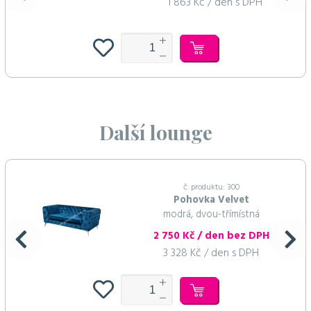
1 863 Kč / den s DPH
Další lounge
č. produktu: 300
Pohovka Velvet
modrá, dvou-třímístná
2 750 Kč / den bez DPH
3 328 Kč / den s DPH