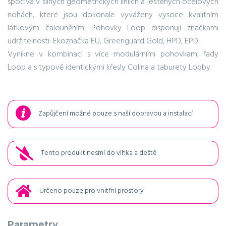
spočívá v silných geometrických liniích a leštěných ocelových
nohách, které jsou dokonale vyváženy vysoce kvalitním
látkovým čalouněním. Pohovky Loop disponují značkami
udržitelnosti: Ekoznačka EU, Greenguard Gold, HPD, EPD.
Vynikne v kombinaci s více modulárními pohovkami řady
Loop a s typově identickými křesly Colina a taburety Lobby.
Zapůjčení možné pouze s naší dopravou a instalací
Tento produkt nesmí do vlhka a deště
Určeno pouze pro vnitřní prostory
Parametry