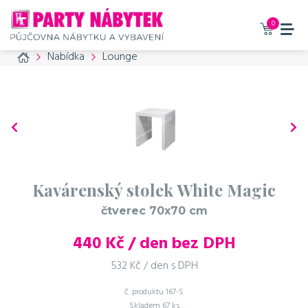
0
Home
Nabídka
Lounge
Kavárenský stolek White Magic
čtverec 70x70 cm
440
Kč / den bez DPH
532 Kč / den s DPH
č. produktu
167-S
Skladem
67 ks