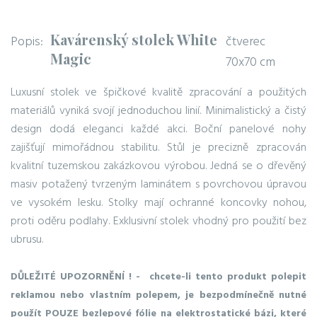
Kavárenský stolek White
Popis:
čtverec
Magic
70x70 cm
Luxusní stolek ve špičkové kvalitě zpracování a použitých
materiálů vyniká svojí jednoduchou linií. Minimalistický a čistý
design dodá eleganci každé akci. Boční panelové nohy
zajišťují mimořádnou stabilitu. Stůl je precizně zpracován
kvalitní tuzemskou zakázkovou výrobou. Jedná se o dřevěný
masiv potažený tvrzeným laminátem s povrchovou úpravou
ve vysokém lesku. Stolky mají ochranné koncovky nohou,
proti oděru podlahy. Exklusivní stolek vhodný pro použití bez
ubrusu.
DŮLEŽITÉ UPOZORNĚNÍ ! - chcete-li tento produkt polepit
reklamou nebo vlastním polepem, je bezpodmínečně nutné
použít POUZE bezlepové fólie na elektrostatické bázi, které