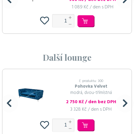
1 089 Kč / den s DPH
Další lounge
č. produktu: 300
Pohovka Velvet
modrá, dvou-třímístná
2 750 Kč / den bez DPH
3 328 Kč / den s DPH