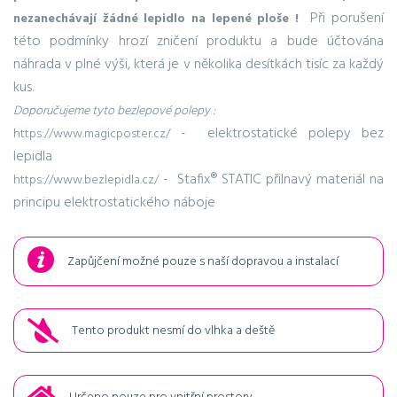
Při porušení
nezanechávají žádné lepidlo na lepené ploše !
této podmínky hrozí zničení produktu a bude účtována
náhrada v plné výši, která je v několika desítkách tisíc za každý
kus.
Doporučujeme tyto bezlepové polepy :
- elektrostatické polepy bez
https://www.magicposter.cz/
lepidla
- Stafix® STATIC přilnavý materiál na
https://www.bezlepidla.cz/
principu elektrostatického náboje
Zapůjčení možné pouze s naší dopravou a instalací
Tento produkt nesmí do vlhka a deště