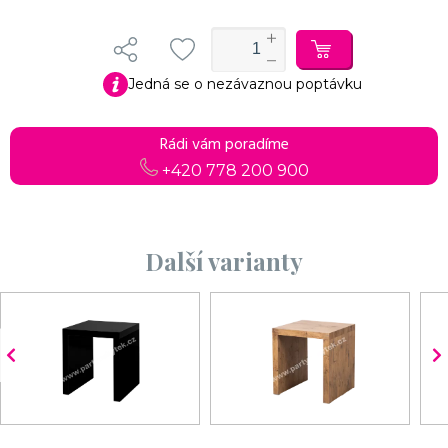
Jedná se o nezávaznou poptávku
Rádi vám poradíme
+420 778 200 900
Další varianty