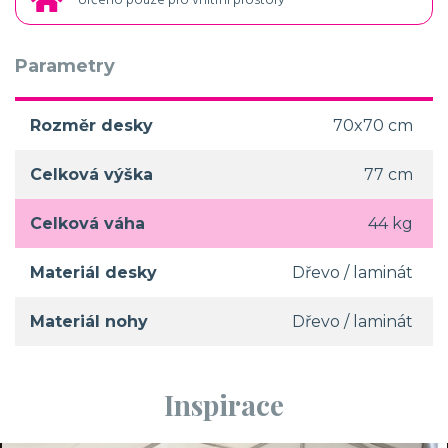
Určeno pouze pro vnitřní prostory
Parametry
Rozměr desky
70x70 cm
Celková výška
77 cm
Celková váha
44 kg
Materiál desky
Dřevo / laminát
Materiál nohy
Dřevo / laminát
Inspirace