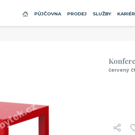
DOMŮ
PŮJČOVNA
PRODEJ
SLUŽBY
KARIÉ
Konfere
červený č