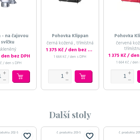
 - na čajovou
Pohovka Klippan
Pohovka Kl
svíčku
černá kožená , třímístná
červená kož
třímístn
skleněný
1 375 Kč / den bez DPH
/ den bez DPH
1 664 Kč / den s DPH
1 664 Kč / den
Kč / den s DPH
Další stoly
roduktu: 202-S
č. produktu: 203-S
č. produktu: 20