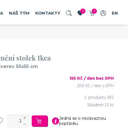
0
0
RA
NÁŠ TÝM
KONTAKTY
EN
nční stolek Ikea
tverec 55x55 cm
165
Kč / den bez DPH
200 Kč / den s DPH
č. produktu
185
Skladem
32 ks
Jedná se o nezávaznou
poptávku