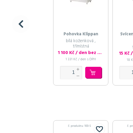
Pohovka Klippan
Svícen
bílá koženková ,
třímístná
1 100 Kč / den bez DPH
15 Kč 
1 331 Kč / den s DPH
18 
č. produktu: 100-S
č. p