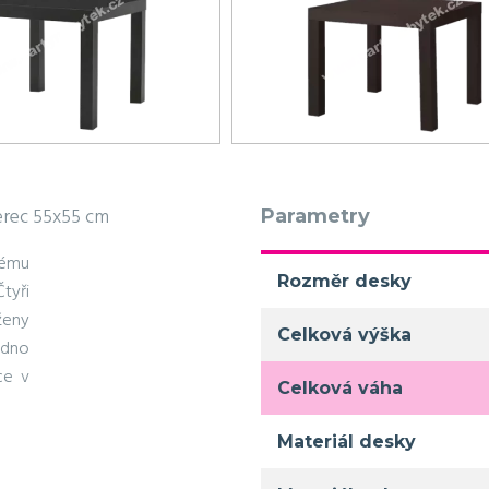
erec 55x55 cm
Parametry
kému
Rozměr desky
Čtyři
ženy
Celková výška
adno
ce v
Celková váha
Materiál desky