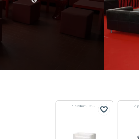
č. produktu: 311-S
č. 