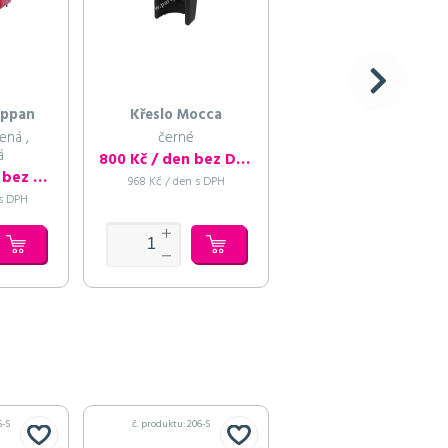
ippan
Křeslo Mocca
Křeslo Mocca
ená ,
černé
hořčicové - žluté
á
800 Kč / den bez DPH
800 Kč / den bez 
1 375 Kč / den bez DPH
968 Kč / den s DPH
968 Kč / den s DPH
 s DPH
5-S
č. produktu: 206-S
č. produktu: 245-S