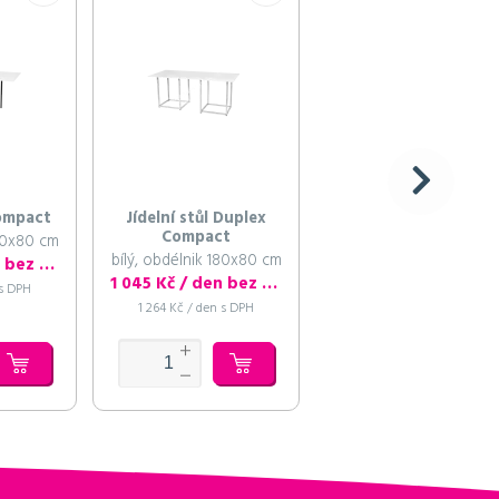
Compact
Jídelní stůl Duplex
Jídelní stůl Peak
Compact
180x80 cm
bílý obdélník, se
bílý, obdélnik 180x80 cm
skleněnou deskou
1 045 Kč / den bez DPH
180x80 cm
1 045 Kč / den bez DPH
1 045 Kč / den bez D
 s DPH
1 264 Kč / den s DPH
1 264 Kč / den s DPH