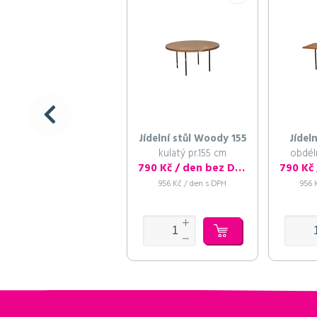
Jídelní stůl Woody 155
Jídel
kulatý pr.155 cm
obdél
790 Kč / den bez DPH
956 Kč / den s DPH
956 