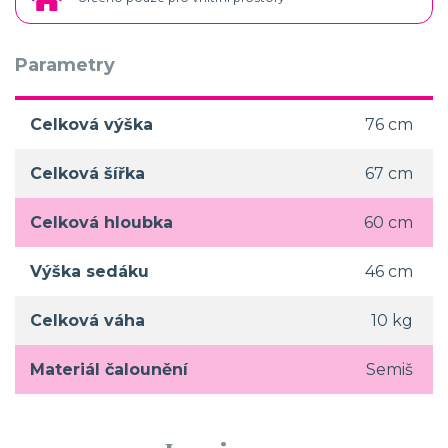
Parametry
Celková výška
76 cm
Celková šířka
67 cm
Celková hloubka
60 cm
Výška sedáku
46 cm
Celková váha
10 kg
Materiál čalounění
Semiš