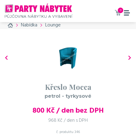
0
Home
Nabídka
Lounge
Křeslo Mocca
petrol - tyrkysové
800
Kč / den bez DPH
968 Kč / den s DPH
č. produktu
346