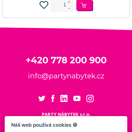
+420 778 200 900
info@partynabytek.cz
PARTY NÁBYTEK s.r.o.
Cukrovarská 984
Náš web používá cookies 🍪
Logistický areál Cukrovar Čakovice