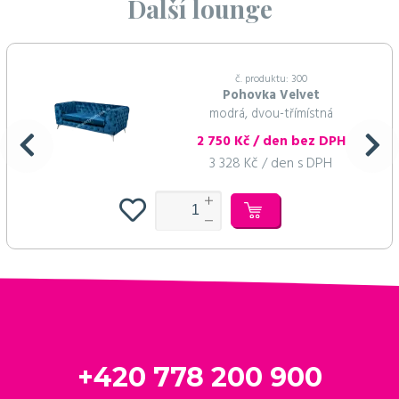
Další lounge
č. produktu: 300
Pohovka Velvet
modrá, dvou-třímístná
2 750 Kč / den bez DPH
3 328 Kč / den s DPH
+420 778 200 900