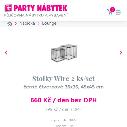
0
Home
Nabídka
Lounge
Stolky Wire 2 ks/set
černé čtvercové 35x35, 45x45 cm
660
Kč / den bez DPH
799 Kč / den s DPH
č. produktu
218-S
Skladem
11 ks