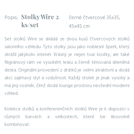
Stolky Wire 2
Popis:
černé čtvercové 35x35,
ks/set
45x45 cm
Set stolků Wire se skládá ze dvou kusů čtvercových stolků
salonního vzhledu. Tyto stolky jsou jako noblesní šperk, který
zkrášlí jakýkoliv interiér. Krásný je nejen tvar kostky, ale také
filigránový rám ve vysokém lesku a černě ténovaná skleněná
deska. Originální provedení z drátků je velmi atraktivní a dodá
akci zajímavý styl a vzdušnost. Každý stolek je jinak vysoký a
má jiný rozměr, čímž dodá lounge prostoru nevšední moderní
vzhled.
Kolekce stolků a konfererenčních stolků Wire je k dispozici v
různých barvách a velkostech, které lze libovolně
kombinovat.