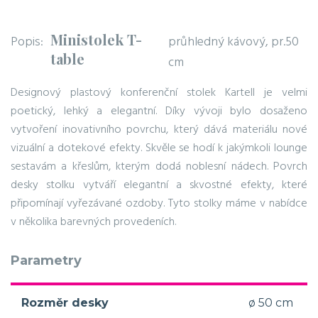
Ministolek T-
Popis:
průhledný kávový, pr.50
table
cm
Designový plastový konferenční stolek Kartell je velmi
poetický, lehký a elegantní. Díky vývoji bylo dosaženo
vytvoření inovativního povrchu, který dává materiálu nové
vizuální a dotekové efekty. Skvěle se hodí k jakýmkoli lounge
sestavám a křeslům, kterým dodá noblesní nádech. Povrch
desky stolku vytváří elegantní a skvostné efekty, které
připomínají vyřezávané ozdoby. Tyto stolky máme v nabídce
v několika barevných provedeních.
Parametry
Rozměr desky
ø 50 cm