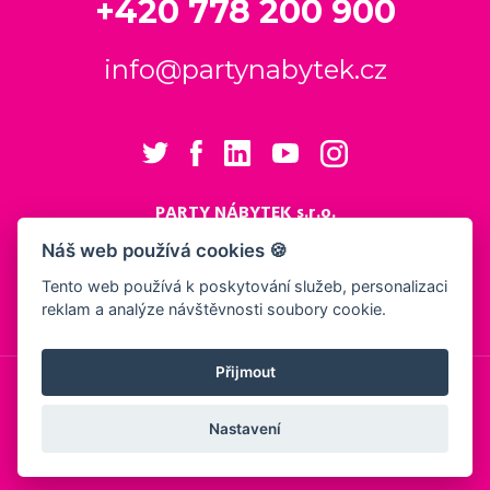
+420 778 200 900
info@partynabytek.cz
PARTY NÁBYTEK s.r.o.
Cukrovarská 984
Náš web používá cookies 🍪
Logistický areál Cukrovar Čakovice
Tento web používá k poskytování služeb, personalizaci
196 00 Praha 9 - Čakovice
reklam a analýze návštěvnosti soubory cookie.
Nastavení cookies
Přijmout
© 2026, PARTY NÁBYTEK s.r.o.
Obchodní podmínky
Ochrana osobních údajů
Showroom
Nastavení