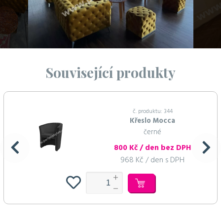
Související produkty
č. produktu: 344
Křeslo Mocca
černé
800 Kč / den bez DPH
968 Kč / den s DPH