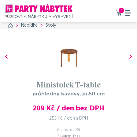
0
Home
Nabídka
Stoly
Ministolek T-table
průhledný kávový, pr.50 cm
209
Kč / den bez DPH
253 Kč / den s DPH
č. produktu
179
Skladem
49 ks