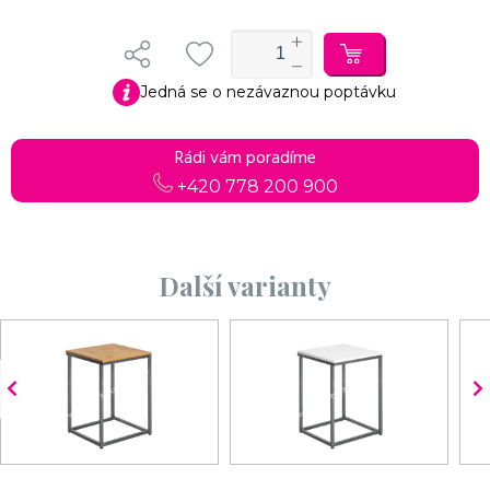
Jedná se o nezávaznou poptávku
Rádi vám poradíme
+420 778 200 900
Další varianty