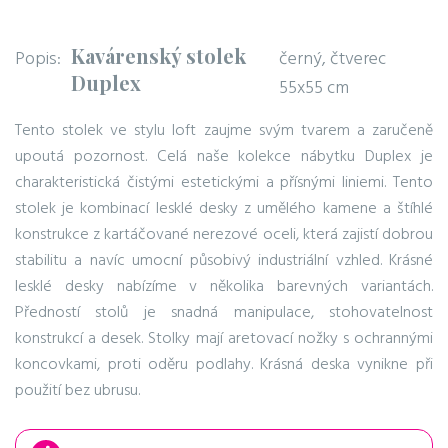
Kavárenský stolek
Popis:
černý, čtverec
Duplex
55x55 cm
Tento stolek ve stylu loft zaujme svým tvarem a zaručeně
upoutá pozornost. Celá naše kolekce nábytku Duplex je
charakteristická čistými estetickými a přísnými liniemi. Tento
stolek je kombinací lesklé desky z umělého kamene a štíhlé
konstrukce z kartáčované nerezové oceli, která zajistí dobrou
stabilitu a navíc umocní působivý industriální vzhled. Krásné
lesklé desky nabízíme v několika barevných variantách.
Předností stolů je snadná manipulace, stohovatelnost
konstrukcí a desek. Stolky mají aretovací nožky s ochrannými
koncovkami, proti oděru podlahy. Krásná deska vynikne při
použití bez ubrusu.