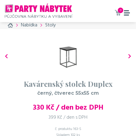
0
Home
Nabídka
Stoly
Kavárenský stolek Duplex
černý, čtverec 55x55 cm
330
Kč / den bez DPH
399 Kč / den s DPH
č. produktu
163-S
Skladem
102 ks