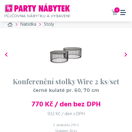
0
Home
Nabídka
Stoly
Konferenční stolky Wire 2 ks/set
černé kulaté pr. 60, 70 cm
770
Kč / den bez DPH
932 Kč / den s DPH
č. produktu
215-S
Skladem
30 ks