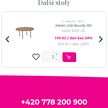
Další stoly
č. produktu: 100-S
Jídelní stůl Woody 155
kulatý pr.155 cm
790 Kč / den bez DPH
956 Kč / den s DPH
+420 778 200 900