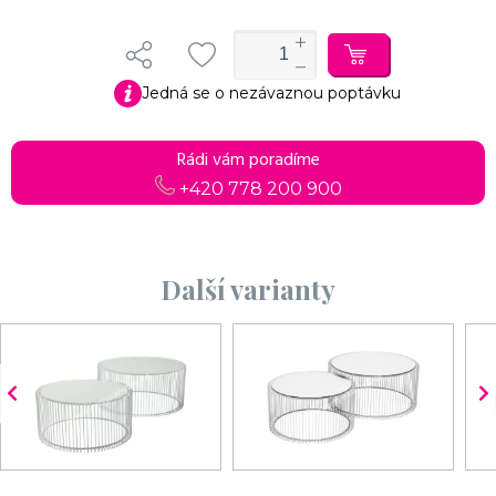
Jedná se o nezávaznou poptávku
Rádi vám poradíme
+420 778 200 900
Další varianty