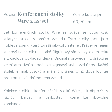
Konferenční stolky
Popis:
černé kulaté pr.
Wire 2 ks/set
60, 70 cm
Set konferenčních stolků Wire se skládá ze dvou kusů
kulatých stolků salonního vzhledu. Tyto stolky jsou jako
noblesní šperk, který zkrášlí jakýkoliv interiér. Krásný je nejen
kruhový tvar stolku, ale také filigránový rám ve vysokém lesku
a zrcadlová odkládací deska. Originální provedení z drátků je
velmi atraktivní a dodá akci zajímavý styl a vzdušnost. Každý
stolek je jinak vysoký a má jiný průměr, čímž dodá lounge
prostoru nevšední moderní vzhled.
Kolekce stolků a konferenčních stolků Wire je k dispozici v
různých barvách a velikostech, které lze libovolně
kombinovat.