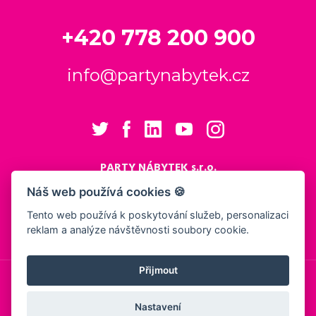
+420 778 200 900
info@partynabytek.cz
PARTY NÁBYTEK s.r.o.
Cukrovarská 984
Náš web používá cookies 🍪
Logistický areál Cukrovar Čakovice
Tento web používá k poskytování služeb, personalizaci
196 00 Praha 9 - Čakovice
reklam a analýze návštěvnosti soubory cookie.
Nastavení cookies
Přijmout
© 2026, PARTY NÁBYTEK s.r.o.
Obchodní podmínky
Ochrana osobních údajů
Showroom
Nastavení