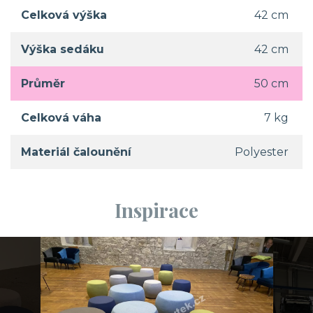
Celková výška
42 cm
Výška sedáku
42 cm
Průměr
50 cm
Celková váha
7 kg
Materiál čalounění
Polyester
Inspirace