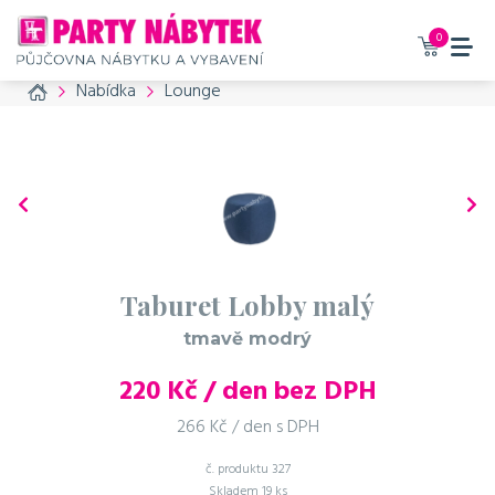
0
Home
Nabídka
Lounge
Taburet Lobby malý
tmavě modrý
220
Kč / den bez DPH
266 Kč / den s DPH
č. produktu
327
Skladem
19 ks