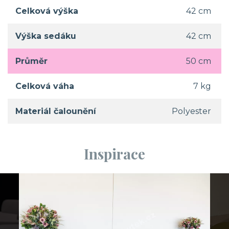
Celková výška
42 cm
Výška sedáku
42 cm
Průměr
50 cm
Celková váha
7 kg
Materiál čalounění
Polyester
Inspirace