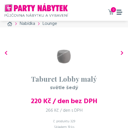
0
Home
Nabídka
Lounge
Taburet Lobby malý
světle šedý
220
Kč / den bez DPH
266 Kč / den s DPH
č. produktu
329
Skladem
19 ks