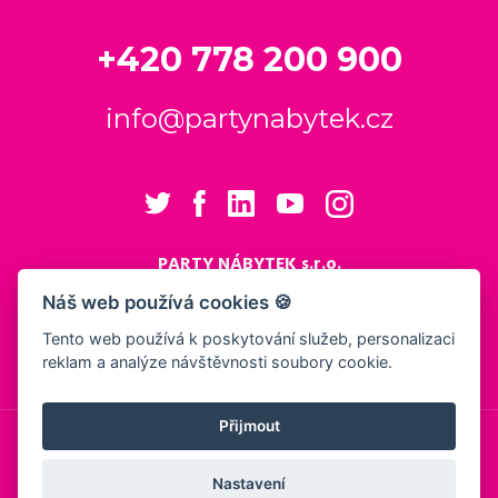
+420 778 200 900
info@partynabytek.cz
PARTY NÁBYTEK s.r.o.
Cukrovarská 984
Náš web používá cookies 🍪
Logistický areál Cukrovar Čakovice
Tento web používá k poskytování služeb, personalizaci
196 00 Praha 9 - Čakovice
reklam a analýze návštěvnosti soubory cookie.
Nastavení cookies
Přijmout
© 2026, PARTY NÁBYTEK s.r.o.
Obchodní podmínky
Ochrana osobních údajů
Showroom
Nastavení