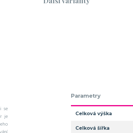
Další varianty
Parametry
i se
Celková výška
r je
jeho
Celková šířka
ání.