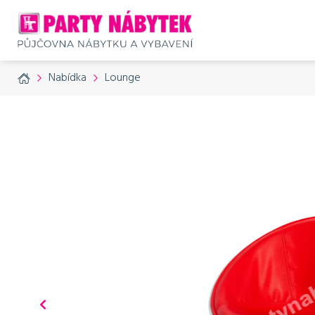
Home
Nabídka
Lounge
Přísluš
č. produktu: 795