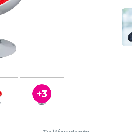
a
Kožešina
béžová
100 Kč / den bez DPH
100 Kč / den bez DPH
s DPH
121 Kč / den s DPH
Pokračovat 