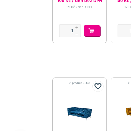
100 Kč / den bez DPH
100 Kč
121 Kč / den s DPH
121 
č. produktu: 300
č.