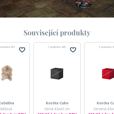
Související produkty
 produktu: 872
č. produktu: 405
č. produktu: 
Kožešina
Kostka Cubo
Kostka C
béžová
černá 43x43 cm
červená 43x