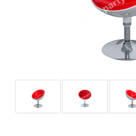
Kožešin
šedá
121 Kč / den 
Do košíku