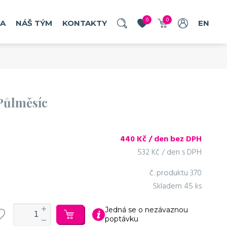
u
0
0
RA
NÁŠ TÝM
KONTAKTY
EN
Půlměsíc
objednat
440
Kč / den bez DPH
532 Kč / den s DPH
č. produktu
370
Skladem
45 ks
Jedná se o nezávaznou
poptávku