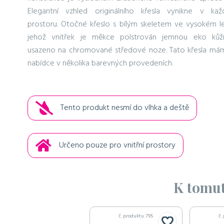
Elegantní vzhled originálního křesla vynikne v ka
prostoru. Otočné křeslo s bílým skeletem ve vysokém le
jehož vnitřek je měkce polstrován jemnou eko kůží
usazeno na chromované středové noze. Tato křesla má
nabídce v několika barevných provedeních.
Tento produkt nesmí do vlhka a deště
Určeno pouze pro vnitřní prostory
K tomut
č. produktu: 795
č.