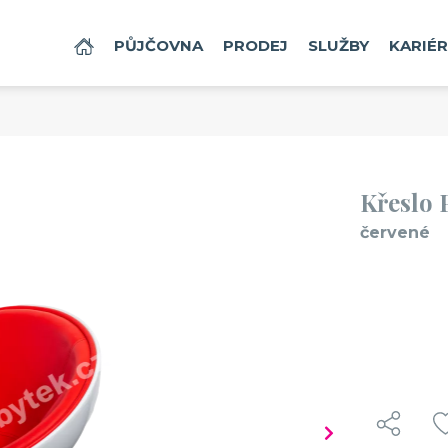
Vaše zboží bylo přidáno do košík
DOMŮ
PŮJČOVNA
PRODEJ
SLUŽBY
KARIÉ
Křeslo Půlměsíc - červené
440 Kč / den bez DPH
532 Kč / den s DPH
Křeslo 
červené
enství, které doporučujeme také 
č. produktu: 872