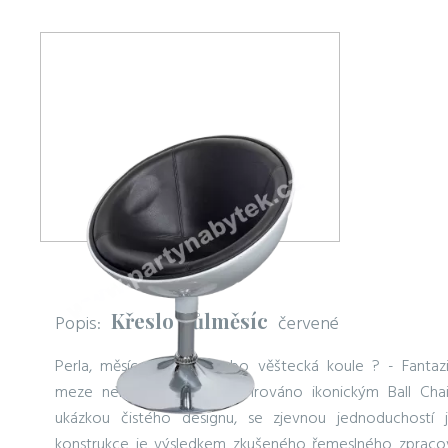
Křeslo Půlměsíc
Popis:
červené
Perla, měsíc v úplňku nebo věštecká koule ? - Fantazi
meze nekladou. Křeslo inspirováno ikonickým Ball Chai
ukázkou čistého designu, se zjevnou jednoduchostí 
konstrukce je výsledkem zkušeného řemeslného zpracov