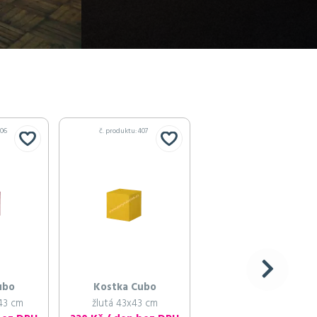
406
č. produktu: 407
č. produktu: 408
ubo
Kostka Cubo
Kostka Cubo
43 cm
žlutá 43x43 cm
zelená 43x43 cm