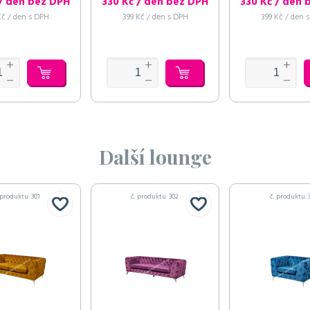
 / den bez DPH
330 Kč / den bez DPH
330 Kč / den 
Kč / den s DPH
399 Kč / den s DPH
399 Kč / den 
Další lounge
 produktu: 301
č. produktu: 302
č. produktu: 