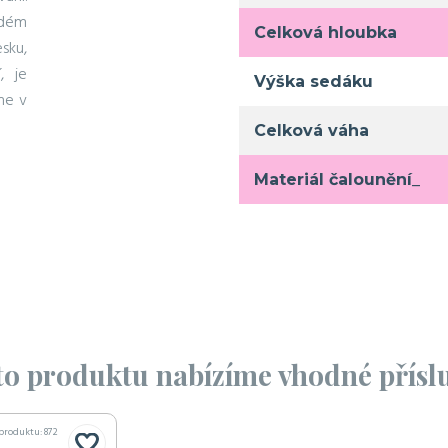
ždém
Celková hloubka
sku,
, je
Výška sedáku
me v
Celková váha
Materiál čalounění_
o produktu nabízíme vhodné příslu
 produktu: 872