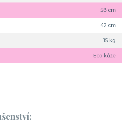
58 cm
42 cm
15 kg
Eco kůže
šenství: