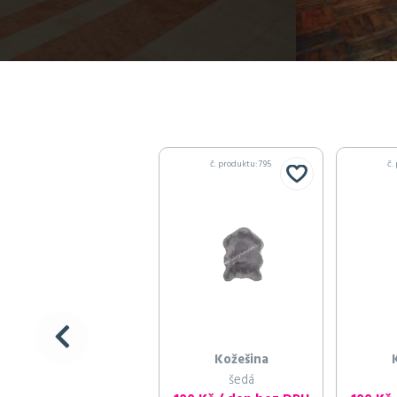
č. produktu: 795
č.
Kožešina
šedá